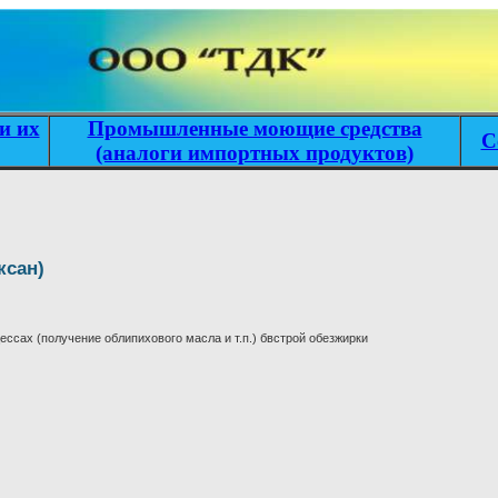
и их
Промышленные моющие средства
С
(аналоги импортных продуктов)
ксан)
ессах (получение облипихового масла и т.п.) бвстрой обезжирки