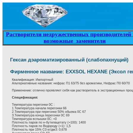
Растворители недружественных производителей 
возможные заменители
Гексан дэароматизированный (слабопахнущий)
Фирменное название: EXXSOL HEXANE (Эксол ге
Квалификация: Импортный
Альтернативные названия: нефрас П1 63/75 без ароматики, Нефрас П0 60/70
Применение: отлично проявляет себя как растворитель в экстракционных проц
Спецификация:
Температура перегонки 0С :
1.Температура начала перегонки 66
2.Температура при перегонке 50% обьема 0С 67
3.Температура конца перегонки 0С 69
Температура вспышки 0С: <0
Плотность паров по н-бутилацетату (=100): 1400
Плотность паров по Водороду (=1): 1,5
Плотность при 15% С0 кг/дм3: 0,678