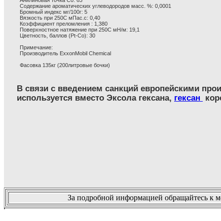
Анилиновая точка С0: 63
Содержание ароматических углеводородов масс. %: 0,0001
Бромный индекс мг/100г: 5
Вязкость при 250С мПас.с: 0,40
Коэффициент преломления : 1,380
Поверхностное натяжение при 250С мН/м: 19,1
Цветность, баллов (Pt-Co): 30
Примечание:
Производитель ExxonMobil Chemical
Фасовка 135кг (200литровые бочки)
В связи с введением санкций европейскими пр
используется вместо Эксола гексана,
гексан
кор
За подробной информацией обращайтесь к ме