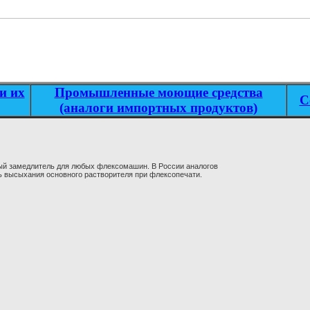
и их
Промышленные моющие средства
С
(аналоги импортных продуктов)
ый замедлитель для любых флексомашин. В России аналогов
ь высыхания основного растворителя при флексопечати.