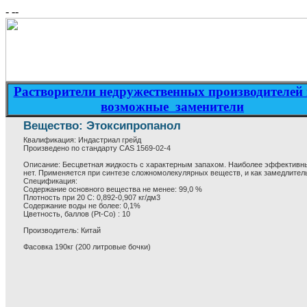
- --
Растворители недружественных производителей 
возможные заменители
Вещество: Этоксипропанол
Квалификация: Индастриал грейд
Произведено по стандарту CAS 1569-02-4
Описаниe: Бесцветная жидкость с характерным запахом. Наиболее эффективн
нет. Применяется при синтезе сложномолекулярных веществ, и как замедлител
Спецификация:
Содержание основного вещества не менее: 99,0 %
Плотность при 20 С: 0,892-0,907 кг/дм3
Содержание воды не более: 0,1%
Цветность, баллов (Pt-Co) : 10
Производитель: Китай
Фасовка 190кг (200 литровые бочки)