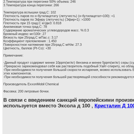
2.Температура при перегонке 50% объема: 246
3.Температура конца перегонки: 266
Температура вспышки град.С: 102
Плотность паров по н-бутилацетату (летучесть) (н-бутилацетат=100): <1
Плотность паров по Эфиру (летучесть) (Эфир=1): >1000
Плотность при 15 град.С кг/дм3: 0.818
Анилиновая точка град.С: 78
Содержание ароматических углеводородов масс. %:0.3
Бромный индекс мг/100г: 27
Вязкость при 25град.С мПас.с: 3.17
Коэффициент преломления : 1.450
Поверхностное натяжение при 25град.С мН/м: 27.3
Цветность, баллов (Pt-Co): +30
Примечание:
-Данный продукт содержит менее 10ppm(мг/кг) бензина и менее 5ppm(мг/кг) серы (
-Прекрасно зарекомендовал себя как растворитель подобный Уайт-спириту, но обл
-При необходимости получения большой скорости испарения, можно использовать 
этих компонентов.
-При необходимости получения большей растворяющей способности рекомендуетс
Производитель ExxonMobil Chemical
Фасовка: 200 литровые бочки.
В связи с введением санкций европейскими произ
используется вместо Эксола д 100 ,
Кристалин Д 10