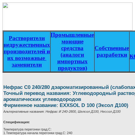
Промышленные
Растворители
моющие
недружественных
средства
Собственные
производителей и
(аналоги
разработки
к
их возможные
импортных
заменители
продуктов)
Нефрас С0 240/280 дэароматизированный (слабопа
Точный перевод названия: Углеводородный раство
ароматических углеводородов
Фирменное название: EXXSOL D 100 (Эксол Д100)
Альтернативные названия:
Нефрас И 240-2800, Шелсол Д100, Нессол Д100
Спецификация:
Температура перегонки град.С:
1.Температура начала перегонки град.С: 240