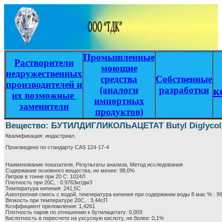
Промышленные
Растворители
моющие
недружественных
средства
Собственные
производителей и
(аналоги
разработки
к
их возможные
импортных
заменители
продуктов)
Вещество: БУТИЛДИГЛИКОЛЬАЦЕТАТ Butyl Diglycol 
Квалификация:
индастриал.
Произведено по стандарту CAS 124-17-4
Наименование показателя, Результаты анализа, Метод исследования
Содержание основного вещества, не менее: 98,0%
Литров в тонне при 20 С: 1024Л
Плотность при 20С, : 0.9763кг/дм3
Температура кипения: 241,5С
Азеотропная смесь с водой, температура кипения при содержании воды 8 мас % : 99
Вязкость при температуре 20С, : 3,44сП
Коэффициент преломления: 1,4261
Плотность паров по отношению к бутилацетату: 0,003
Кислотность в пересчете на уксусную кислоту, не более: 0,1%